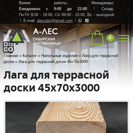
Время работы. Менеджеры:
Ежедневно с 9:00 до 21:00
Склад:
Пн-Пт 9:00 - 18:00,
Сб 09:00 - 15:00,
Вс - выходной
E-mail:
alessibir@gmail.com
0
Главная
»
Каталог
»
Напольные изделия
»
Лага для террасной
доски
»
Лага для террасной доски 45х70х3000
Лага для террасной
доски 45х70х3000