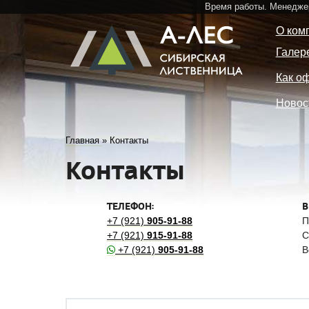
Время работы. Менедже
О ком
Галер
Как о
Новос
Главная
»
Контакты
Контакты
ТЕЛЕФОН:
В
+7 (921)
905-91-88
П
+7 (921)
915-91-88
С
+7 (921)
905-91-88
В