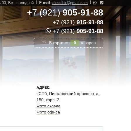
5:00,
Вс - выходной
E-mail:
alessibir@gmail.com
+7 (921)
905-91-88
+7 (921)
915-91-88
+7 (921)
905-91-88
В корзине:
0
товаров
АДРЕС:
г.СПб, Пискаревский проспект, д.
150, корп. 2
Фото склада
Фото офиса