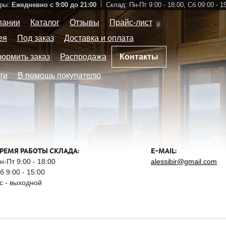
ры:
Ежедневно с 9:00 до 21:00
Склад:
Пн-Пт 9:00 - 18:00,
Сб 09:00 - 1
пании
Каталог
Отзывы
Прайс-лист
ея
Под заказ
Доставка и оплата
формить заказ
Распродажа
Контакты
ти
В помощь покупателю
РЕМЯ РАБОТЫ СКЛАДА:
E-MAIL:
н-Пт 9:00 - 18:00
alessibir@gmail.com
б 9:00 - 15:00
с - выходной