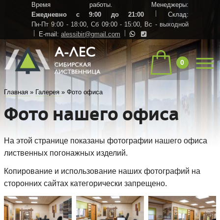
Время работы. Менеджеры:
Ежедневно с 9:00 до 21:00
Склад:
Пн-Пт 9:00 - 18:00,
Сб 09:00 - 15:00,
Вс - выходной
E-mail:
alessibir@gmail.com
0
Главная
»
Галерея
»
Фото офиса
Фото нашего офиса
На этой странице показаны фотографии нашего офиса
лиственных погонажных изделий.
Копирование и использование наших фотографий на
сторонних сайтах категорически запрещено.