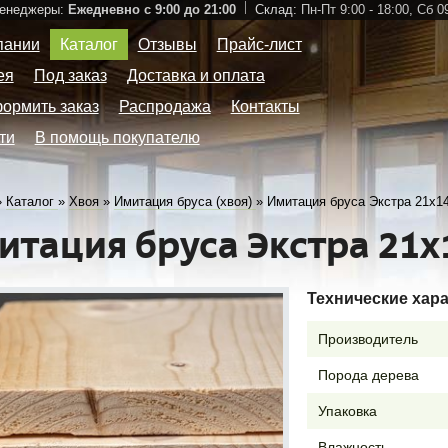
Менеджеры:
Ежедневно с 9:00 до 21:00
Склад:
Пн-Пт 9:00 - 18:00,
Сб 09
пании
Каталог
Отзывы
Прайс-лист
ея
Под заказ
Доставка и оплата
формить заказ
Распродажа
Контакты
ти
В помощь покупателю
»
Каталог
»
Хвоя
»
Имитация бруса (хвоя)
»
Имитация бруса Экстра 21х14
итация бруса Экстра 21х
Технические хар
Производитель
Порода дерева
Упаковка
Влажность