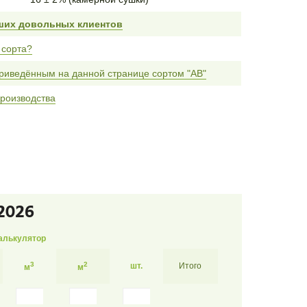
ших довольных клиентов
 сорта?
риведённым на данной странице сортом "AB"
роизводства
2026
алькулятор
3
2
шт.
Итого
м
м