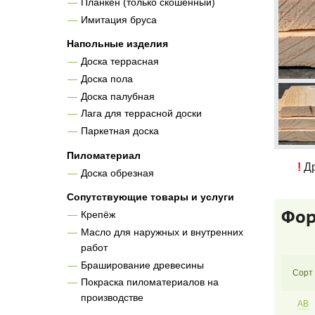
Планкен (только скошенный)
Имитация бруса
Напольные изделия
Доска террасная
Доска пола
Доска палубная
Лага для террасной доски
Паркетная доска
Пиломатериал
!
Др
Доска обрезная
Сопутствующие товары и услуги
Фор
Крепёж
Масло для наружных и внутренних
работ
Браширование древесины
Сорт
Покраска пиломатериалов на
производстве
AB