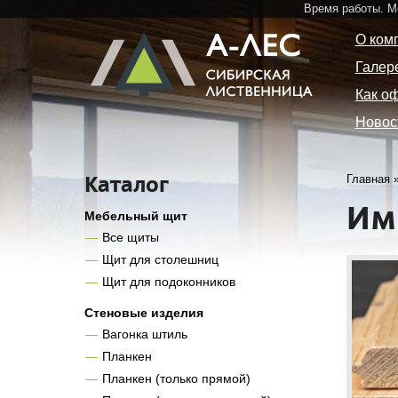
Время работы. 
О ком
Галер
Как о
Новос
Каталог
Главная
Им
Мебельный щит
Все щиты
Щит для столешниц
Щит для подоконников
Стеновые изделия
Вагонка штиль
Планкен
Планкен (только прямой)