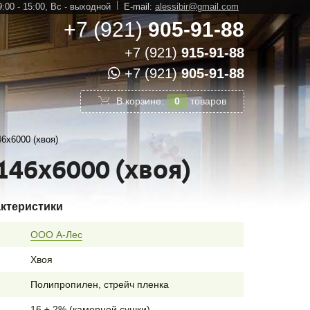
:00 - 15:00,
Вс - выходной
E-mail:
alessibir@gmail.com
+7 (921)
905-91-88
+7 (921)
915-91-88
+7 (921)
905-91-88
В корзине:
0
товаров
6х6000 (хвоя)
146х6000 (хвоя)
актеристики
ООО А-Лес
Хвоя
Полипропилен, стрейч пленка
16 ± 2% (камерной сушки)