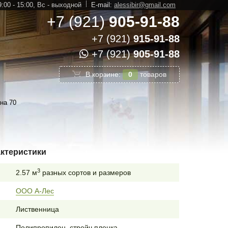
:00 - 15:00,
Вс - выходной
E-mail:
alessibir@gmail.com
+7 (921)
905-91-88
+7 (921)
915-91-88
+7 (921)
905-91-88
В корзине:
0
товаров
на 70
актеристики
3
2.57 м
разных сортов и размеров
ООО А-Лес
Лиственница
Полипропилен, стрейч пленка