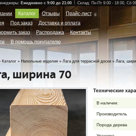
Менеджеры:
Ежедневно с 9:00 до 21:00
Склад:
Пн-Пт 9:00 - 18:00,
Сб 09
пании
Каталог
Отзывы
Прайс-лист
ея
Под заказ
Доставка и оплата
формить заказ
Распродажа
Контакты
ти
В помощь покупателю
»
Каталог
»
Напольные изделия
»
Лага для террасной доски
»
Лага, шири
га, ширина 70
Технические хар
В наличии:
Производитель
Порода дерева
Упаковка