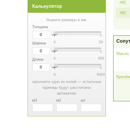
АВС
Калькулятор
АВС
Укажите размеры в мм:
Толщина
Сопу
0
50
Ширина
Масло 
0
600
Длина
0
6000
Крепё
заполните одно из полей — остальные
единицы будут рассчитаны
автоматом:
м3
м2
шт.