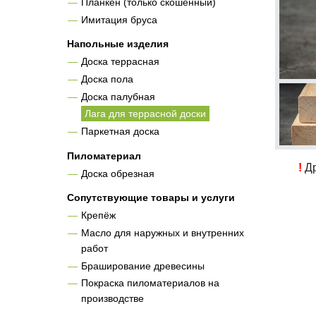
Планкен (только скошенный)
Имитация бруса
Напольные изделия
Доска террасная
Доска пола
Доска палубная
Лага для террасной доски
Паркетная доска
Пиломатериал
!
Др
Доска обрезная
Сопутствующие товары и услуги
Крепёж
Масло для наружных и внутренних
работ
Браширование древесины
Покраска пиломатериалов на
производстве