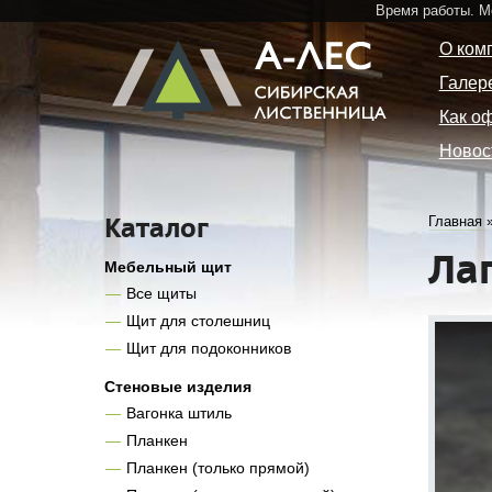
Время работы. 
О ком
Галер
Как о
Новос
Каталог
Главная
Ла
Мебельный щит
Все щиты
Щит для столешниц
Щит для подоконников
Стеновые изделия
Вагонка штиль
Планкен
Планкен (только прямой)