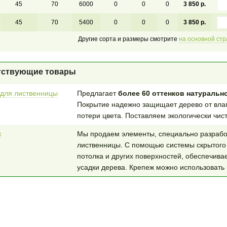
45
70
6000
0
0
0
3 850 р.
45
70
5400
0
0
0
3 850 р.
Другие сорта и размеры смотрите
на основной ст
тствующие товары
для лиственницы
Предлагает
более 60 оттенков натуральн
Покрытие надежно защищает дерево от влаг
потери цвета. Поставляем экологически чис
ж
Мы продаем элементы, специально разрабо
лиственницы. С помощью системы скрытого 
потолка и других поверхностей, обеспечив
усадки дерева. Крепеж можно использовать 