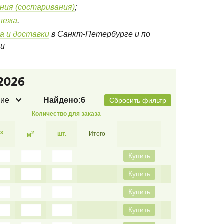
ния (состаривания)
;
епежа
.
а и доставки
в Санкт-Петербурге и по
ти
2026
чие
Найдено:
6
Сбросить фильтр
Количество для заказа
3
2
шт.
Итого
м
м
Купить
Купить
Купить
Купить