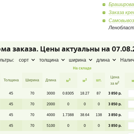
Браширова
Заказа кр
Самовывоз
Леноблас
ма заказа. Цены актуальны на 07.08.
льтры:
сорт
толщина
ширина
длина
Нали
На складе
Цена
3
2
Толщина
Ширина
Длина
шт.
м
м
2
за м
45
70
3000
0.8305
18.27
87
3 850 р.
45
70
2000
0
0
0
3 850 р.
45
70
4000
1.7388
38.64
138
3 850 р.
45
70
5100
0
0
0
3 850 р.