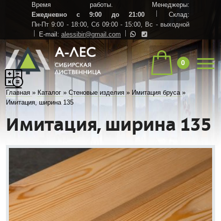
Время работы. Менеджеры:
Ежедневно с 9:00 до 21:00
Склад:
Пн-Пт 9:00 - 18:00,
Сб 09:00 - 15:00,
Вс - выходной
E-mail:
alessibir@gmail.com
0
Главная
»
Каталог
»
Стеновые изделия
»
Имитация бруса
»
Имитация, ширина 135
Имитация, ширина 135