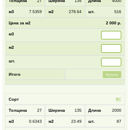
27
135
4000
7.5359
278.64
516
2 000 р.
Купить
BC
27
135
2000
0.6343
23.49
87