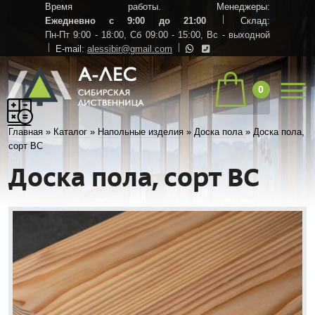
Время работы. Менеджеры:
Ежедневно с 9:00 до 21:00
Склад:
Пн-Пт 9:00 - 18:00,
Сб 09:00 - 15:00,
Вс - выходной
E-mail:
alessibir@gmail.com
0
Главная
»
Каталог
»
Напольные изделия
»
Доска пола
»
Доска пола,
сорт BC
Доска пола, сорт BC