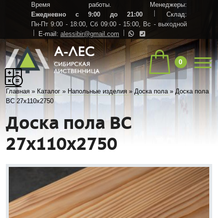
Время работы. Менеджеры:
Ежедневно с 9:00 до 21:00
Склад:
Пн-Пт 9:00 - 18:00,
Сб 09:00 - 15:00,
Вс - выходной
E-mail:
alessibir@gmail.com
0
Главная
»
Каталог
»
Напольные изделия
»
Доска пола
»
Доска пола
ВС 27х110х2750
Доска пола ВС
27х110х2750