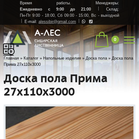
Время работы. Менеджеры:
Ежедневно с 9:00 до 21:00
Склад:
Пн-Пт 9:00 - 18:00,
Сб 09:00 - 15:00,
Вс - выходной
E-mail:
alessibir@gmail.com
0
Главная
»
Каталог
»
Напольные изделия
»
Доска пола
»
Доска пола
Прима 27х110х3000
Доска пола Прима
27х110х3000