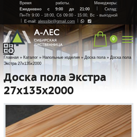
Время работы. Менеджеры:
Ежедневно с 9:00 до 21:00
Склад:
Пн-Пт 9:00 - 18:00,
Сб 09:00 - 15:00,
Вс - выходной
E-mail:
alessibir@gmail.com
0
Главная
»
Каталог
»
Напольные изделия
»
Доска пола
»
Доска пола
Экстра 27х135х2000
Доска пола Экстра
27х135х2000