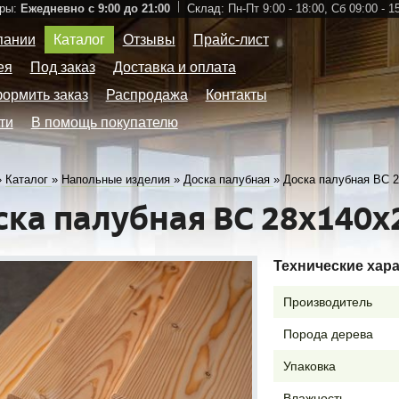
ры:
Ежедневно с 9:00 до 21:00
Склад:
Пн-Пт 9:00 - 18:00,
Сб 09:00 - 1
пании
Каталог
Отзывы
Прайс-лист
ея
Под заказ
Доставка и оплата
формить заказ
Распродажа
Контакты
ти
В помощь покупателю
»
Каталог
»
Напольные изделия
»
Доска палубная
»
Доска палубная ВС 
ска палубная ВС 28х140х
Технические хар
Производитель
Порода дерева
Упаковка
Влажность