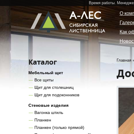
Время работы. Менедже
О ком
Галер
Как о
Новос
Каталог
Главная
До
Мебельный щит
Все щиты
Щит для столешниц
Щит для подоконников
Стеновые изделия
Вагонка штиль
Планкен
Планкен (только прямой)