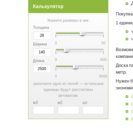
Калькулятор
Покупка
Укажите размеры в мм:
1 едини
Толщина
0
50
Ширина
Возможе
компани
0
600
Длина
Доска п
метр.
0
6000
Нужен б
заполните одно из полей — остальные
экономи
единицы будут рассчитаны
автоматом:
м3
м2
шт.