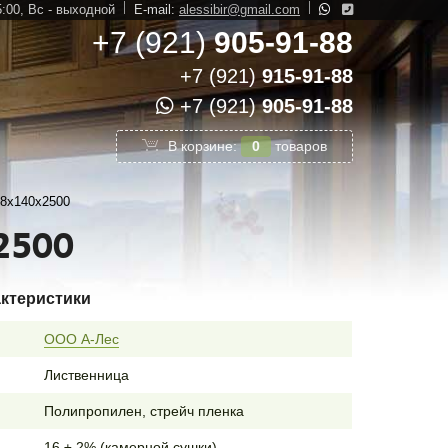
5:00,
Вс - выходной
E-mail:
alessibir@gmail.com
+7 (921)
905-91-88
+7 (921)
915-91-88
+7 (921)
905-91-88
В корзине:
0
товаров
28х140х2500
2500
актеристики
ООО А-Лес
Лиственница
Полипропилен, стрейч пленка
16 ± 2% (камерной сушки)