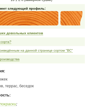
имеет следующий профиль:
ших довольных клиентов
 сорта?
риведённым на данной странице сортом "BC"
роизводства
ия:
ожек
в, террас, беседок
ость:
покраски
;