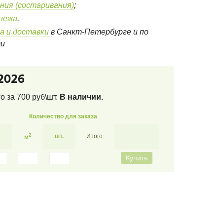
ния (состаривания)
;
епежа
.
а и доставки
в Санкт-Петербурге и по
ти
2026
го за
700
руб\шт.
В наличии.
Количество для заказа
3
2
шт.
Итого
м
Купить