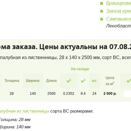
Браширова
Заказа кр
Самовывоз
Леноблас
ма заказа. Цены актуальны на 07.08.
палубная из лиственницы, 28 x 140 x 2500 мм, сорт BC
, все
На складе
Цена
3
2
Толщина
Ширина
Длина
шт.
м
м
м
2
за м
28
140
2500
0.2352
8.4
24
2 000 р.
алубная из лиственницы
сорта BC размерами:
Толщина: 28 мм
Ширина: 140 мм