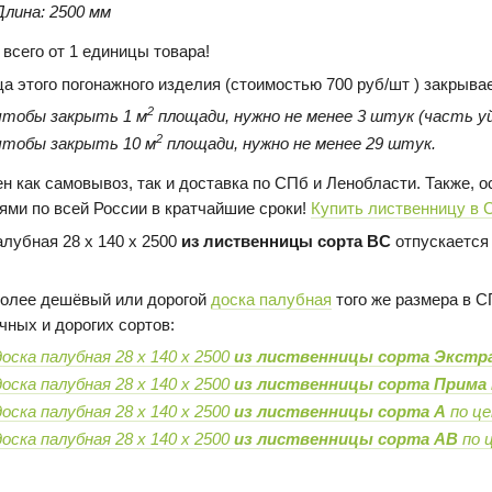
Длина: 2500 мм
 всего от 1 единицы товара!
ца этого погонажного изделия (стоимостью 700 руб/шт ) закрыва
2
чтобы закрыть 1 м
площади, нужно не менее 3 штук (часть уй
2
чтобы закрыть 10 м
площади, нужно не менее 29 штук.
н как самовывоз, так и доставка по СПб и Ленобласти. Также,
ями по всей России в кратчайшие сроки!
Купить лиственницу в 
алубная 28 х 140 х 2500
из лиственницы сорта BC
отпускается 
олее дешёвый или дорогой
доска палубная
того же размера в С
чных и дорогих сортов:
доска палубная 28 х 140 х 2500
из лиственницы сорта Экстр
доска палубная 28 х 140 х 2500
из лиственницы сорта Прима
доска палубная 28 х 140 х 2500
из лиственницы сорта А
по це
доска палубная 28 х 140 х 2500
из лиственницы сорта AB
по ц