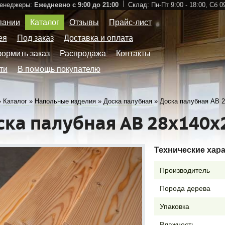
Менеджеры:
Ежедневно с 9:00 до 21:00
Склад:
Пн-Пт 9:00 - 18:00,
Сб 09
пании
Каталог
Отзывы
Прайс-лист
ея
Под заказ
Доставка и оплата
формить заказ
Распродажа
Контакты
ти
В помощь покупателю
»
Каталог
»
Напольные изделия
»
Доска палубная
»
Доска палубная АВ 
ска палубная АВ 28х140х
Технические хар
Производитель
Порода дерева
Упаковка
Влажность