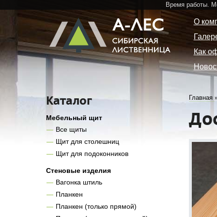
Время работы. 
О ком
Галер
Как о
Новос
Каталог
Главная
До
Мебельный щит
Все щиты
Щит для столешниц
Щит для подоконников
Стеновые изделия
Вагонка штиль
Планкен
Планкен (только прямой)