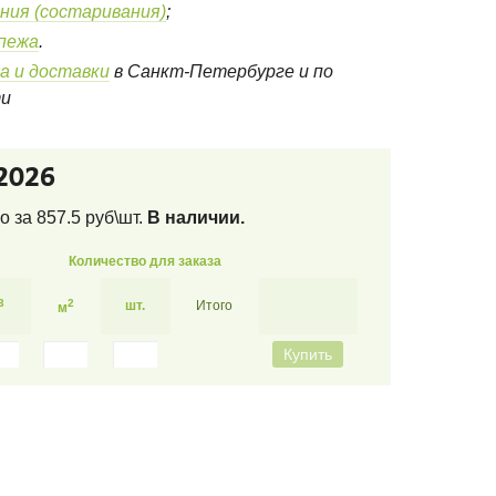
ния (состаривания)
;
епежа
.
а и доставки
в Санкт-Петербурге и по
ти
2026
го за
857.5
руб\шт.
В наличии.
Количество для заказа
3
2
шт.
Итого
м
Купить