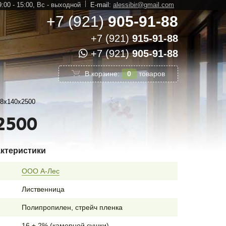
:00 - 15:00,
Вс - выходной
E-mail:
alessibir@gmail.com
+7 (921)
905-91-88
+7 (921)
915-91-88
+7 (921)
905-91-88
В корзине:
0
товаров
28х140х2500
2500
актеристики
ООО А-Лес
Лиственница
Полипропилен, стрейч пленка
16 ± 2% (камерной сушки)