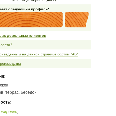
имеет следующий профиль:
ших довольных клиентов
 сорта?
риведённым на данной странице сортом "AB"
роизводства
ия:
ожек
в, террас, беседок
ость:
покраски
;