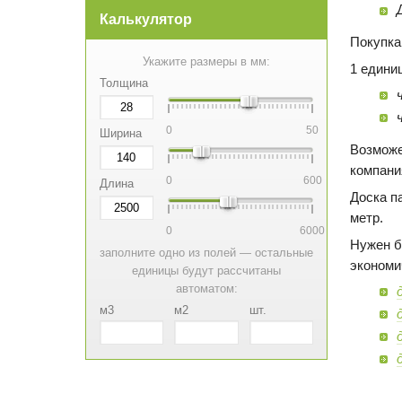
Калькулятор
Покупка
Укажите размеры в мм:
1 едини
Толщина
0
50
Ширина
Возможе
компани
0
600
Длина
Доска п
метр.
0
6000
Нужен б
заполните одно из полей — остальные
экономи
единицы будут рассчитаны
автоматом:
м3
м2
шт.