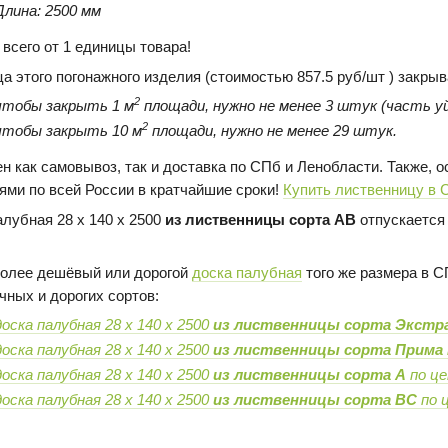
Длина: 2500 мм
 всего от 1 единицы товара!
ца этого погонажного изделия (стоимостью 857.5 руб/шт ) закрыв
2
чтобы закрыть 1 м
площади, нужно не менее 3 штук (часть уй
2
чтобы закрыть 10 м
площади, нужно не менее 29 штук.
н как самовывоз, так и доставка по СПб и Ленобласти. Также,
ями по всей России в кратчайшие сроки!
Купить лиственницу в 
алубная 28 х 140 х 2500
из лиственницы сорта AB
отпускается 
олее дешёвый или дорогой
доска палубная
того же размера в С
чных и дорогих сортов:
доска палубная 28 х 140 х 2500
из лиственницы сорта Экстр
доска палубная 28 х 140 х 2500
из лиственницы сорта Прима
доска палубная 28 х 140 х 2500
из лиственницы сорта А
по це
доска палубная 28 х 140 х 2500
из лиственницы сорта BC
по ц