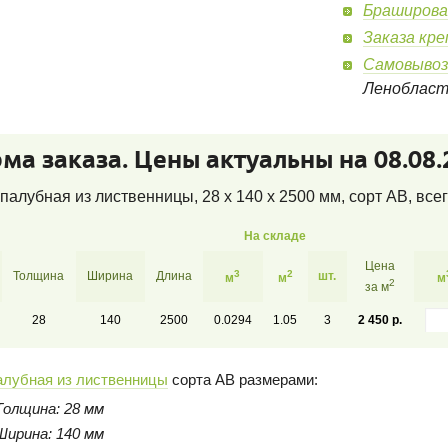
Браширова
Заказа кр
Самовывоз
Леноблас
ма заказа. Цены актуальны на 08.08.
палубная из лиственницы, 28 x 140 x 2500 мм, сорт AB
, все
На складе
Цена
3
2
Толщина
Ширина
Длина
шт.
м
м
м
2
за м
28
140
2500
0.0294
1.05
3
2 450 р.
алубная из лиственницы
сорта AB размерами:
Толщина: 28 мм
Ширина: 140 мм