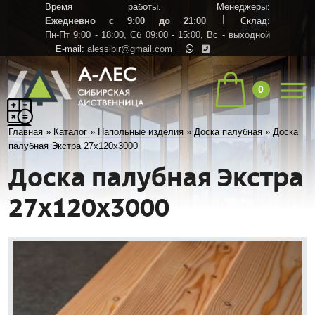
Время работы. Менеджеры:
Ежедневно с 9:00 до 21:00
Склад:
Пн-Пт 9:00 - 18:00,
Сб 09:00 - 15:00,
Вс - выходной
E-mail:
alessibir@gmail.com
0
Главная
»
Каталог
»
Напольные изделия
»
Доска палубная
»
Доска
палубная Экстра 27х120х3000
Доска палубная Экстра
27х120х3000