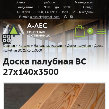
Время работы. Менеджеры:
Ежедневно с 9:00 до 21:00
Склад:
Пн-Пт 9:00 - 18:00,
Сб 09:00 - 15:00,
Вс - выходной
E-mail:
alessibir@gmail.com
0
Главная
»
Каталог
»
Напольные изделия
»
Доска палубная
»
Доска
палубная ВС 27х140х3500
Доска палубная ВС
27х140х3500