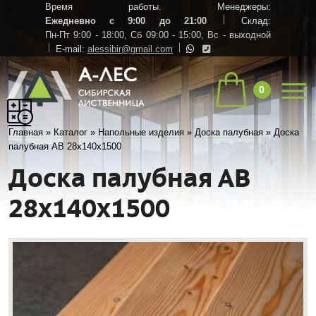
Время работы. Менеджеры:
Ежедневно с 9:00 до 21:00
Склад:
Пн-Пт 9:00 - 18:00,
Сб 09:00 - 15:00,
Вс - выходной
E-mail:
alessibir@gmail.com
0
Главная
»
Каталог
»
Напольные изделия
»
Доска палубная
»
Доска
палубная АВ 28х140х1500
Доска палубная АВ
28х140х1500