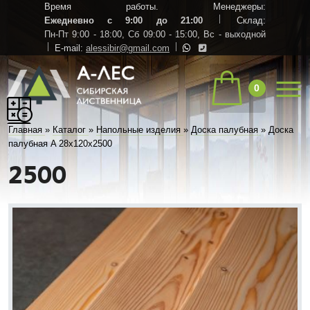
Время работы. Менеджеры:
Ежедневно с 9:00 до 21:00
Склад:
Пн-Пт 9:00 - 18:00,
Сб 09:00 - 15:00,
Вс - выходной
E-mail:
alessibir@gmail.com
0
Главная
»
Каталог
»
Напольные изделия
»
Доска палубная
»
Доска
палубная A 28х120х2500
2500