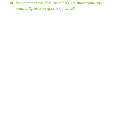
доска палубная 27 х 140 х 5100
из лиственницы
сорта Прима
по цене 3720 за м2
Контактный телефон:
+7 (921)
905-91-88
,