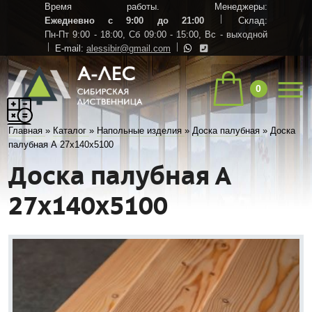
Время работы. Менеджеры:
Ежедневно с 9:00 до 21:00
Склад:
Пн-Пт 9:00 - 18:00,
Сб 09:00 - 15:00,
Вс - выходной
E-mail:
alessibir@gmail.com
0
Главная
»
Каталог
»
Напольные изделия
»
Доска палубная
»
Доска
палубная А 27х140х5100
Доска палубная А
27х140х5100