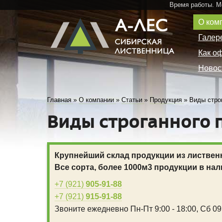
Время работы. 
О ком
Галер
Как о
Новос
Главная
»
О компании
»
Статьи
»
Продукция
»
Виды стро
Виды строганного
Крупнейший склад продукции из листвен
Все сорта, более 1000м3 продукции в нал
+7 (921)
905-91-88
+7 (921)
915-91-88
Звоните ежедневно
Пн-Пт 9:00 - 18:00,
Сб 09: