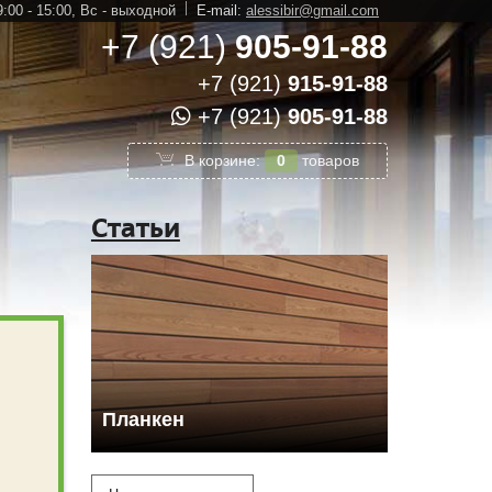
:00 - 15:00,
Вс - выходной
E-mail:
alessibir@gmail.com
+7 (921)
905-91-88
+7 (921)
915-91-88
+7 (921)
905-91-88
В корзине:
0
товаров
Статьи
Планкен