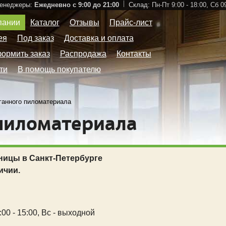
Менеджеры:
Ежедневно с 9:00 до 21:00
Склад:
Пн-Пт 9:00 - 18:00,
Сб 09
пании
Каталог
Отзывы
Прайс-лист
ея
Под заказ
Доставка и оплата
формить заказ
Распродажа
Контакты
ти
В помощь покупателю
ганного пиломатериала
 пиломатериала
ницы в Санкт-Петербурге
ичии.
00 - 15:00,
Вс - выходной