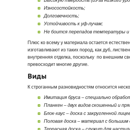
Высокую твердость (из-за низкого уро
Износостойкость;
Долговечность;
Устойчивость к уф-лучам;
Не боится перепадов температуры и
Плюс ко всему у материала остается естестве
изготавливают из таких пород, как дуб, листве
внутренняя отделка, поскольку по внешним с
превосходит многие другие.
Виды
К строганным разновидностям относится неск
Имитация бруса – специально обработ
Планкен – двух видов скошенный и пр
Блок-хаус – доска с закругленной лиц
Половая доска – материал с большим 
Террасная доска – служит для настил