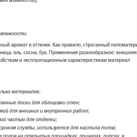
вня влажности);
 влажности.
нный аромат и оттенки. Как правило, строганный пиломатер
нница, ель, сосна, бук. Применение разнообразное: внешняя
войствам и эксплуатационным характеристикам материал
олько материалов:
анные доски для облицовки стен;
ямой для внешних и внутренних работ;
евой частью для отделки;
сроком службы, используется для настила полов;
а полов на открытых площадках, причалах, пирсах, в