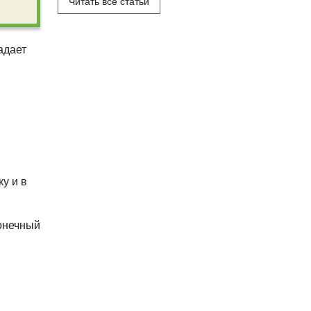
Читать все статьи
адает
у и в
онечный