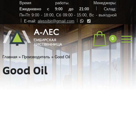
Время работы. Менеджеры:
Ежедневно с 9:00 до 21:00
Склад:
Пн-Пт 9:00 - 18:00,
Сб 09:00 - 15:00,
Вс - выходной
E-mail:
alessibir@gmail.com
0
Главная
»
Производитель
»
Good Oil
Good Oil