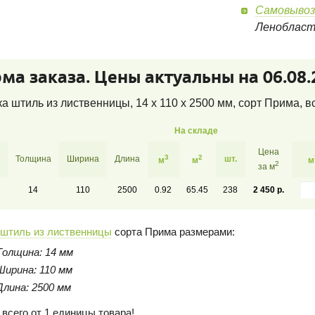
Самовывоз
Леноблас
ма заказа. Цены актуальны на 06.08.
а штиль из лиственницы, 14 x 110 x 2500 мм, сорт Прима
, в
На складе
Цена
3
2
Толщина
Ширина
Длина
шт.
м
м
м
2
за м
а
14
110
2500
0.92
65.45
238
2 450 р.
 штиль из лиственницы
сорта Прима размерами:
Толщина: 14 мм
Ширина: 110 мм
Длина: 2500 мм
 всего от 1 единицы товара!