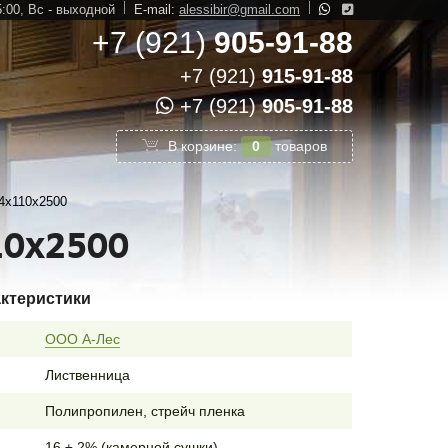
5:00,
Вс - выходной
E-mail:
alessibir@gmail.com
+7 (921)
905-91-88
+7 (921)
915-91-88
+7 (921)
905-91-88
В корзине:
0
товаров
4х110х2500
10х2500
актеристики
ООО А-Лес
Лиственница
Полипропилен, стрейч пленка
16 ± 2% (камерной сушки)