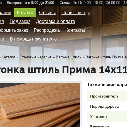
ры:
Ежедневно с 9:00 до 21:00
Склад:
Пн-Пт 9:00 - 18:00,
Сб 09:00 - 1
пании
Каталог
Отзывы
Прайс-лист
ея
Под заказ
Доставка и оплата
формить заказ
Распродажа
Контакты
ти
В помощь покупателю
»
Каталог
»
Стеновые изделия
»
Вагонка штиль
»
Вагонка штиль Прима 1
гонка штиль Прима 14х1
Технические хар
Производитель
Порода дерева
Упаковка
Влажность