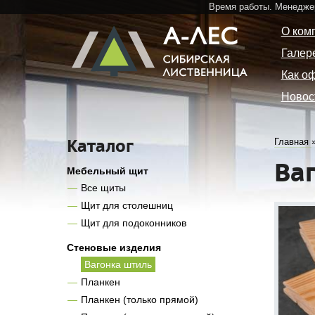
Время работы. Менедже
О ком
Галер
Как о
Новос
Каталог
Главная
Ва
Мебельный щит
Все щиты
Щит для столешниц
Щит для подоконников
Стеновые изделия
Вагонка штиль
Планкен
Планкен (только прямой)