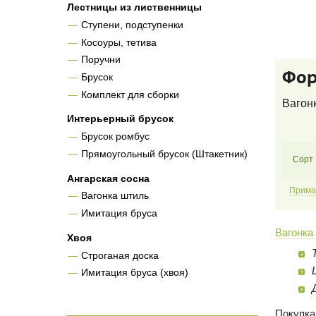
Лестницы из лиственницы
Ступени, подступенки
Косоуры, тетива
Поручни
Фор
Брусок
Комплект для сборки
Вагонк
Интерьерный брусок
Брусок ромбус
Прямоугольный брусок (Штакетник)
Сорт
Ангарская сосна
Прим
Вагонка штиль
Имитация бруса
Вагонка
Хвоя
Строганая доска
Имитация бруса (хвоя)
Покупка