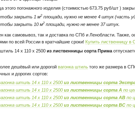
ца этого погонажного изделия (стоимостью 673.75 руб/шт ) закр
2
чтобы закрыть 1 м
площади, нужно не менее 4 штук (часть уй
2
чтобы закрыть 10 м
площади, нужно не менее 37 штук.
н как самовывоз, так и доставка по СПб и Ленобласти. Также,
ями по всей России в кратчайшие сроки!
Купить лиственницу в 
 штиль 14 х 110 х 2500
из лиственницы сорта Прима
отпускаетс
олее дешёвый или дорогой
вагонка штиль
того же размера в СПб
чных и дорогих сортов:
вагонка штиль 14 х 110 х 2500
из лиственницы сорта Экстр
вагонка штиль 14 х 110 х 2500
из лиственницы сорта А
по це
вагонка штиль 14 х 110 х 2500
из лиственницы сорта AB
по ц
вагонка штиль 14 х 110 х 2500
из лиственницы сорта BC
по ц