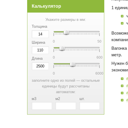
Калькулятор
1 едини
Укажите размеры в мм:
Толщина
Возможе
компани
0
50
Ширина
Вагонка
метр.
0
600
Длина
Нужен б
экономи
0
6000
заполните одно из полей — остальные
единицы будут рассчитаны
автоматом:
м3
м2
шт.