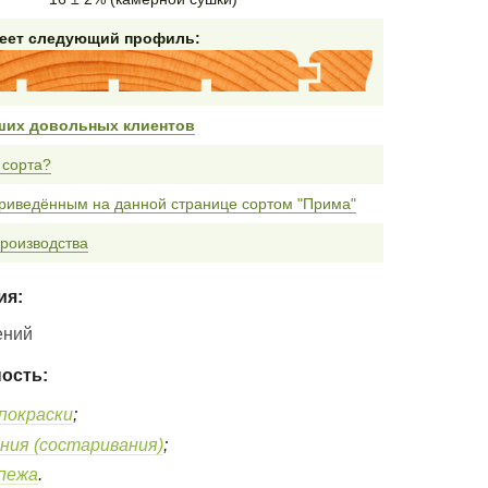
меет следующий профиль:
ших довольных клиентов
 сорта?
приведённым на данной странице сортом "Прима"
роизводства
ия:
ений
ость:
покраски
;
ния (состаривания)
;
епежа
.