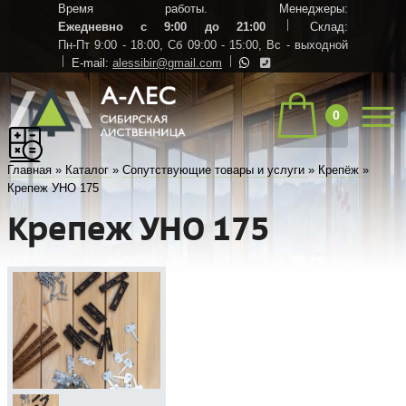
Время работы. Менеджеры:
Ежедневно с 9:00 до 21:00
Склад:
Пн-Пт 9:00 - 18:00,
Сб 09:00 - 15:00,
Вс - выходной
E-mail:
alessibir@gmail.com
0
Главная
»
Каталог
»
Сопутствующие товары и услуги
»
Крепёж
»
Крепеж УНО 175
Крепеж УНО 175