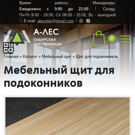
Время работы. Менеджеры:
Ежедневно с 9:00 до 21:00
Склад:
Пн-Пт 9:00 - 18:00,
Сб 09:00 - 15:00,
Вс - выходной
E-mail:
alessibir@gmail.com
0
Главная
»
Каталог
»
Мебельный щит
»
Щит для подоконников
Мебельный щит для
подоконников