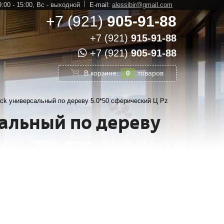
:00 - 15:00,
Вс - выходной
E-mail:
alessibir@gmail.com
+7 (921)
905-91-88
+7 (921)
915-91-88
+7 (921)
905-91-88
В корзине:
0
товаров
k универсальный по дереву 5.0*50 сферический Ц Pz
альный по дереву