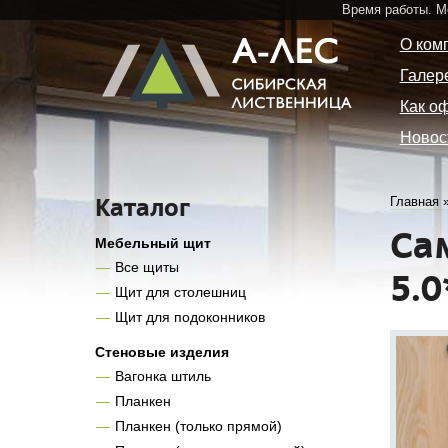
Время работы. 
О ком
Галер
Как о
Новос
Каталог
Главная
Са
Мебельный щит
Все щиты
5.
Щит для столешниц
Щит для подоконников
Стеновые изделия
Вагонка штиль
Планкен
Планкен (только прямой)