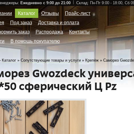
Менеджеры:
Ежедневно с 9:00 до 21:00
Склад:
Пн-Пт 9:00 - 18:00,
Сб 09
пании
Каталог
Отзывы
Прайс-лист
ея
Под заказ
Доставка и оплата
формить заказ
Распродажа
Контакты
ти
В помощь покупателю
»
Каталог
»
Сопутствующие товары и услуги
»
Крепёж
»
Саморез Gwozdec
морез Gwozdeck универс
0*50 сферический Ц Pz