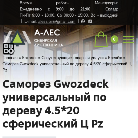
Время работы. Менеджеры:
Ежедневно с 9:00 до 21:00
Склад:
Пн-Пт 9:00 - 18:00,
Сб 09:00 - 15:00,
Вс - выходной
E-mail:
alessibir@gmail.com
0
Главная
»
Каталог
»
Сопутствующие товары и услуги
»
Крепёж
»
Саморез Gwozdeck универсальный по дереву 4.5*20 сферический Ц
Pz
Саморез Gwozdeck
универсальный по
дереву 4.5*20
сферический Ц Pz