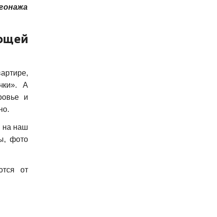
огонажа
ющей
артире,
чки». А
ровье и
но.
ь на наш
ы, фото
ются от