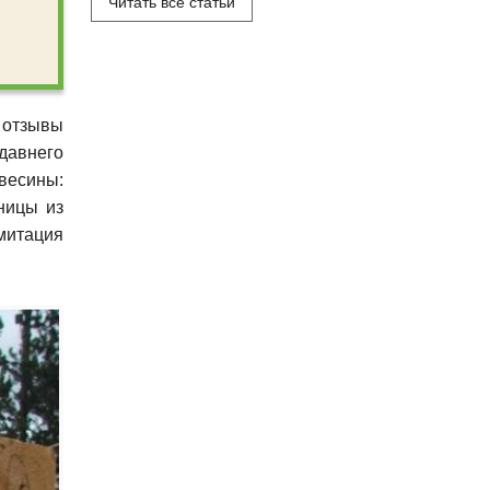
Читать все статьи
 отзывы
давнего
весины:
ницы из
имитация