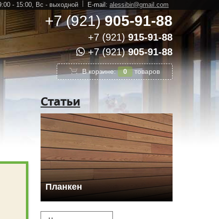
:00 - 15:00,
Вс - выходной
E-mail:
alessibir@gmail.com
+7 (921)
905-91-88
+7 (921)
915-91-88
+7 (921)
905-91-88
В корзине:
0
товаров
Статьи
Планкен