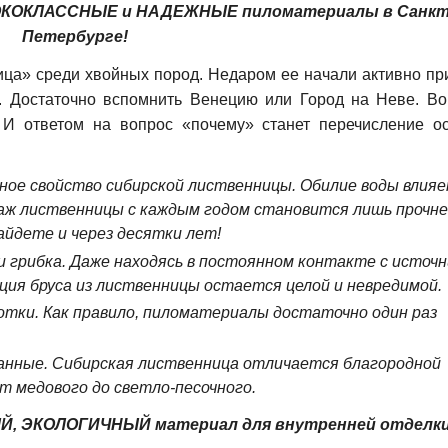
СОКОКЛАССНЫЕ и НАДЕЖНЫЕ пиломатериалы в Санкт
Петербурге!
ца» среди хвойных пород. Недаром ее начали активно пр
. Достаточно вспомнить Венецию или Город на Неве. Во
 И ответом на вопрос «почему» станет перечисление о
авное свойство сибирской лиственницы. Обилие воды влияе
аж лиственницы с каждым годом становится лишь прочне
айдете и через десятки лет!
 грибка. Даже находясь в постоянном контакте с источ
ция бруса из лиственницы остается целой и невредимой.
отки. Как правило, пиломатериалы достаточно один раз
анные. Сибирская лиственница отличается благородной
т медового до светло-песочного.
Й, ЭКОЛОГИЧНЫЙ материал для внутренней отделк