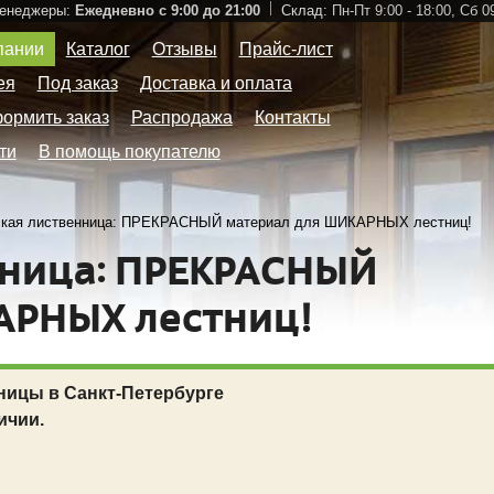
Менеджеры:
Ежедневно с 9:00 до 21:00
Склад:
Пн-Пт 9:00 - 18:00,
Сб 09
пании
Каталог
Отзывы
Прайс-лист
ея
Под заказ
Доставка и оплата
формить заказ
Распродажа
Контакты
ти
В помощь покупателю
ская лиственница: ПРЕКРАСНЫЙ материал для ШИКАРНЫХ лестниц!
нница: ПРЕКРАСНЫЙ
АРНЫХ лестниц!
ницы в Санкт-Петербурге
ичии.