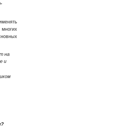
-
именять
 многих
сновных
т на
е и
ником
и?