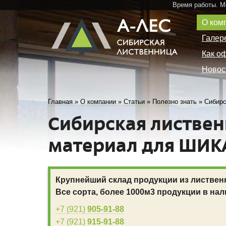
Время работы. 
О ком
Галер
Как о
Новос
Главная
»
О компании
»
Статьи
»
Полезно знать
»
Сибир
Сибирская листве
материал для ШИК
Крупнейший склад продукции из листвен
Все сорта, более 1000м3 продукции в нал
+7 (921)
905-91-88
+7 (921)
915-91-88