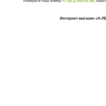
Наберите наш номер
+7 (921)
905-91-88
, обр
Интернет-магазин «А-