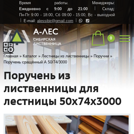
Время работы. Менеджеры:
Ежедневно с 9:00 до 21:00
Склад:
Пн-Пт 9:00 - 18:00,
Сб 09:00 - 15:00,
Вс - выходной
E-mail:
alessibir@gmail.com
0
Главная
»
Каталог
»
Лестницы из лиственницы
»
Поручни
»
Поручень сращённый А 50/74/3000
Поручень из
лиственницы для
лестницы 50х74х3000