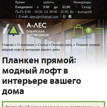
Время работы. Менеджеры:
Ежедневно с 9:00 до 21:00
Склад:
Пн-Пт 9:00 - 18:00,
Сб 09:00 - 15:00,
Вс - выходной
E-mail:
alessibir@gmail.com
0
Главная
»
О компании
»
Статьи
»
Полезно знать
»
Планкен прямой:
модный лофт в интерьере вашего дома
Планкен прямой:
модный лофт в
интерьере вашего
дома