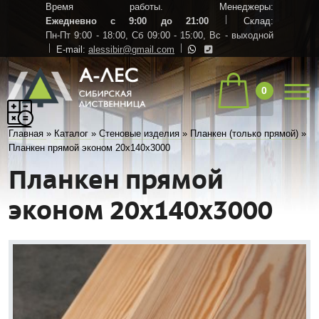
Время работы. Менеджеры:
Ежедневно с 9:00 до 21:00
Склад:
Пн-Пт 9:00 - 18:00,
Сб 09:00 - 15:00,
Вс - выходной
E-mail:
alessibir@gmail.com
0
Главная
»
Каталог
»
Стеновые изделия
»
Планкен (только прямой)
»
Планкен прямой эконом 20х140х3000
Планкен прямой
эконом 20х140х3000