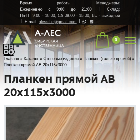
Время работы. Менеджеры:
Ежедневно с 9:00 до 21:00
Склад:
Пн-Пт 9:00 - 18:00,
Сб 09:00 - 15:00,
Вс - выходной
E-mail:
alessibir@gmail.com
0
Главная
»
Каталог
»
Стеновые изделия
»
Планкен (только прямой)
»
Планкен прямой АВ 20х115х3000
Планкен прямой АВ
20х115х3000