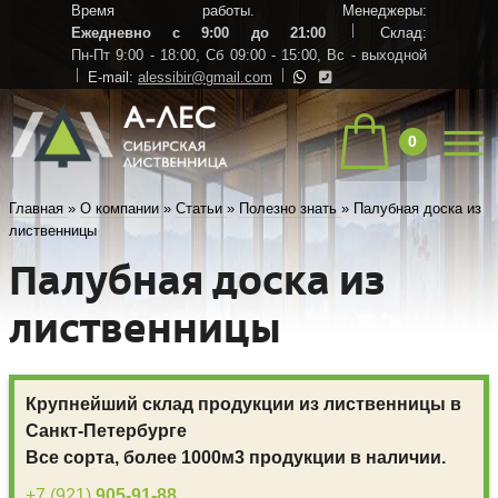
Время работы. Менеджеры:
Ежедневно с 9:00 до 21:00
Склад:
Пн-Пт 9:00 - 18:00,
Сб 09:00 - 15:00,
Вс - выходной
E-mail:
alessibir@gmail.com
0
Главная
»
О компании
»
Статьи
»
Полезно знать
»
Палубная доска из
лиственницы
Палубная доска из
лиственницы
Крупнейший склад продукции из лиственницы в
Санкт-Петербурге
Все сорта, более 1000м3 продукции в наличии.
+7 (921)
905-91-88