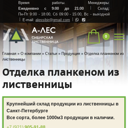
Время работы. Менеджеры:
Ежедневно с 9:00 до 21:00
Склад:
Пн-Пт 9:00 - 18:00,
Сб 09:00 - 15:00,
Вс - выходной
E-mail:
alessibir@gmail.com
0
Главная
»
О компании
»
Статьи
»
Продукция
»
Отделка планкеном из
лиственницы
Отделка планкеном из
лиственницы
Крупнейший склад продукции из лиственницы в
Санкт-Петербурге
Все сорта, более 1000м3 продукции в наличии.
+7 (921)
905-91-88