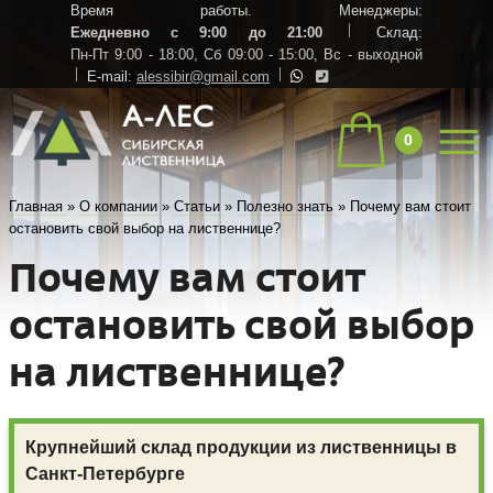
Время работы. Менеджеры:
Ежедневно с 9:00 до 21:00
Склад:
Пн-Пт 9:00 - 18:00,
Сб 09:00 - 15:00,
Вс - выходной
E-mail:
alessibir@gmail.com
0
Главная
»
О компании
»
Статьи
»
Полезно знать
»
Почему вам стоит
остановить свой выбор на лиственнице?
Почему вам стоит
остановить свой выбор
на лиственнице?
Крупнейший склад продукции из лиственницы в
Санкт-Петербурге