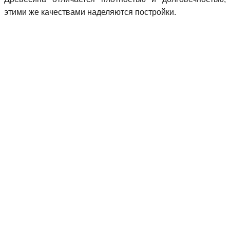
этими же качествами наделяются постройки.
Контактный телефон:
+7 (921)
905-91-88
,
+7 (921)
915-91-88
©
ООО «А-ЛЕС»
2015-2017
E-mail:
alessibir@gmail.com