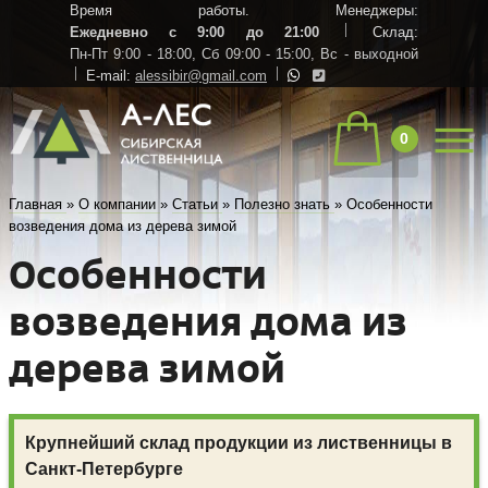
Время работы. Менеджеры:
Ежедневно с 9:00 до 21:00
Склад:
Пн-Пт 9:00 - 18:00,
Сб 09:00 - 15:00,
Вс - выходной
E-mail:
alessibir@gmail.com
0
Главная
»
О компании
»
Статьи
»
Полезно знать
»
Особенности
возведения дома из дерева зимой
Особенности
возведения дома из
дерева зимой
Крупнейший склад продукции из лиственницы в
Санкт-Петербурге