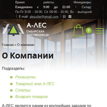
Время работы. Менеджеры:
Ежедневно с 9:00 до 21:00
Склад:
Пн-Пт 9:00 - 18:00,
Сб 09:00 - 15:00,
Вс - выходной
E-mail:
alessibir@gmail.com
0
Главная
»
О компании
О Компании
Подразделы:
Реквизиты
Товарный знак А-ЛЕС
Статьи
Возврат товаров
А-ЛЕС является одним из крупнейших заводов по