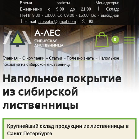
Время работы. Менеджеры:
Ежедневно с 9:00 до 21:00
Склад:
Пн-Пт 9:00 - 18:00,
Сб 09:00 - 15:00,
Вс - выходной
E-mail:
alessibir@gmail.com
0
Главная
»
О компании
»
Статьи
»
Полезно знать
»
Напольное
покрытие из сибирской лиственницы
Напольное покрытие
из сибирской
лиственницы
Крупнейший склад продукции из лиственницы в
Санкт-Петербурге