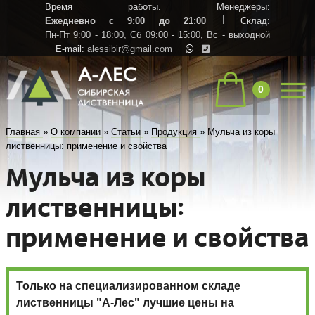
Время работы. Менеджеры:
Ежедневно с 9:00 до 21:00
Склад:
Пн-Пт 9:00 - 18:00,
Сб 09:00 - 15:00,
Вс - выходной
E-mail:
alessibir@gmail.com
0
Главная
»
О компании
»
Статьи
»
Продукция
»
Мульча из коры
лиственницы: применение и свойства
Мульча из коры
лиственницы:
применение и свойства
Только на специализированном складе
лиственницы "А-Лес" лучшие цены на