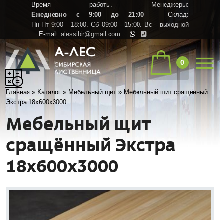
Время работы. Менеджеры:
Ежедневно с 9:00 до 21:00
Склад:
Пн-Пт 9:00 - 18:00,
Сб 09:00 - 15:00,
Вс - выходной
E-mail:
alessibir@gmail.com
0
Главная
»
Каталог
»
Мебельный щит
»
Мебельный щит сращённый
Экстра 18х600х3000
Мебельный щит
сращённый Экстра
18х600х3000