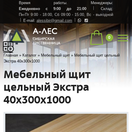
Время работы. Менеджеры:
Ежедневно с 9:00 до 21:00
Склад:
Пн-Пт 9:00 - 18:00,
Сб 09:00 - 15:00,
Вс - выходной
E-mail:
alessibir@gmail.com
0
Главная
»
Каталог
»
Мебельный щит
»
Мебельный щит цельный
Экстра 40х300х1000
Мебельный щит
цельный Экстра
40х300х1000