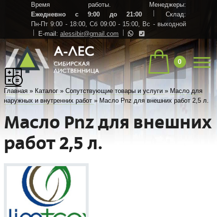
Время работы. Менеджеры:
Ежедневно с 9:00 до 21:00
Склад:
Пн-Пт 9:00 - 18:00,
Сб 09:00 - 15:00,
Вс - выходной
E-mail:
alessibir@gmail.com
0
Главная
»
Каталог
»
Сопутствующие товары и услуги
»
Масло для
наружных и внутренних работ
»
Масло Pnz для внешних работ 2,5 л.
Масло Pnz для внешних
работ 2,5 л.