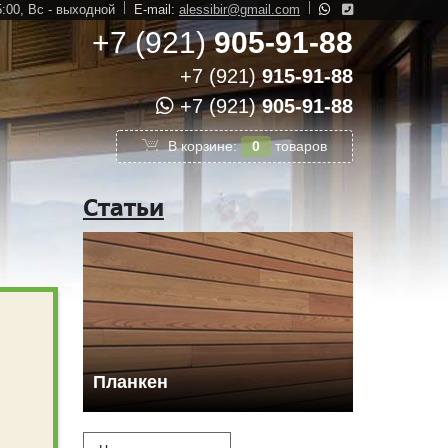
5:00,
Вс - выходной
E-mail:
alessibir@gmail.com
+7 (921)
905-91-88
+7 (921)
915-91-88
+7 (921)
905-91-88
В корзине:
0
товаров
Статьи
Планкен