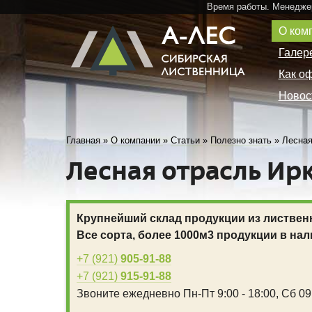
Время работы. Менедже
О ком
Галер
Как о
Новос
Главная
»
О компании
»
Статьи
»
Полезно знать
»
Лесная
Лесная отрасль Ир
Крупнейший склад продукции из листвен
Все сорта, более 1000м3 продукции в нал
+7 (921)
905-91-88
+7 (921)
915-91-88
Звоните ежедневно
Пн-Пт 9:00 - 18:00,
Сб 09: