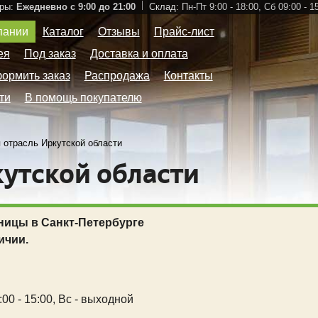
ры:
Ежедневно с 9:00 до 21:00
Склад:
Пн-Пт 9:00 - 18:00,
Сб 09:00 - 1
пании
Каталог
Отзывы
Прайс-лист
ея
Под заказ
Доставка и оплата
формить заказ
Распродажа
Контакты
ти
В помощь покупателю
 отрасль Иркутской области
кутской области
ницы в Санкт-Петербурге
ичии.
00 - 15:00,
Вс - выходной