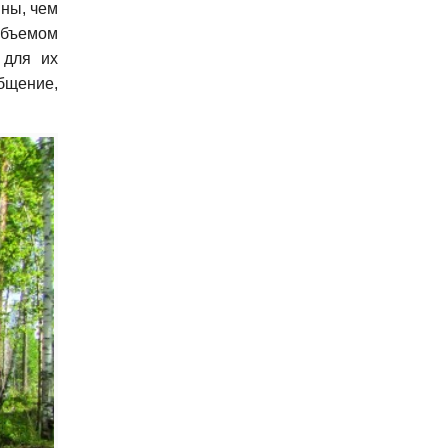
ины, чем
 объемом
 для их
бщение,