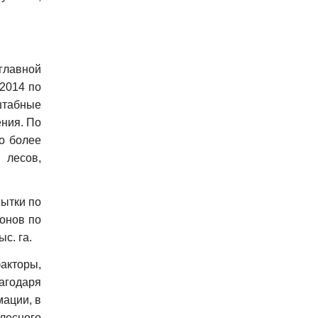
главной
2014 по
штабные
ения. По
о более
 лесов,
ытки по
онов по
с. га.
акторы,
агодаря
ации, в
лесного