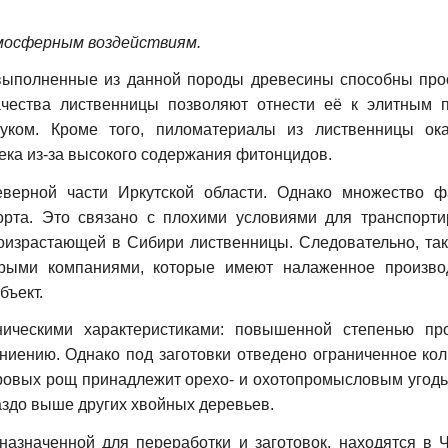
мосферным воздействиям.
 выполненные из данной породы древесины способны про
качества лиственницы позволяют отнести её к элитным 
уком. Кроме того, пиломатериалы из лиственницы ок
ека из-за высокого содержания фитонцидов.
верной части Иркутской области. Однако множество ф
орта. Это связано с плохими условиями для транспорти
израстающей в Сибири лиственницы. Следовательно, так
орыми компаниями, которые имеют налаженное произво
бъект.
ическими характеристиками: повышенной степенью про
гниению. Однако под заготовки отведено ограниченное ко
едровых рощ принадлежит орехо- и охотопромысловым угод
аздо выше других хвойных деревьев.
азначенной для переработки и заготовок, находятся в Ч