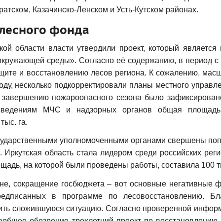
атском, Казачинско-Ленском и Усть-Кутском районах.
лесного фонда
кой области власти утвердили проект, который является 
окружающей среды». Согласно её содержанию, в период с 
ащите и восстановлению лесов региона. К сожалению, мас
оду, несколько подкорректировали планы местного управл
 завершению пожароопасного сезона было зафиксирован
 сведениям МЧС и надзорных органов общая площадь
ыс. га.
государственными уполномоченными органами свершены поп
 Иркутская область стала лидером среди российских реги
адь, на которой были проведены работы, составила 100 ты
ане, сокращение госбюджета – вот основные негативные ф
редписанных в программе по лесовосстановлению. Бл
вить сложившуюся ситуацию. Согласно проверенной информ
еобщее обозрение трехлетний проект по восстановлению 