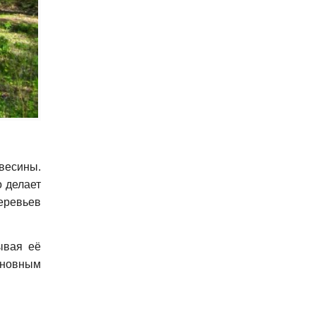
весины.
о делает
еревьев
ывая её
сновным