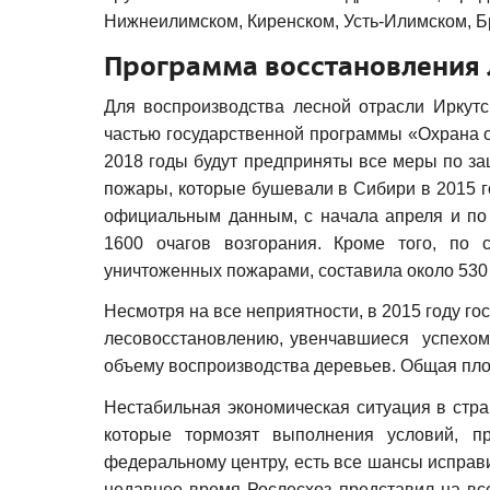
Нижнеилимском, Киренском, Усть-Илимском, Бр
Программа восстановления 
Для воспроизводства лесной отрасли Иркутс
частью государственной программы «Охрана 
2018 годы будут предприняты все меры по з
пожары, которые бушевали в Сибири в 2015 г
официальным данным, с начала апреля и по
1600 очагов возгорания. Кроме того, по
уничтоженных пожарами, составила около 530 т
Несмотря на все неприятности, в 2015 году 
лесовосстановлению, увенчавшиеся успехом.
объему воспроизводства деревьев. Общая площ
Нестабильная экономическая ситуация в стр
которые тормозят выполнения условий, п
федеральному центру, есть все шансы испра
недавнее время Рослесхоз представил на вс