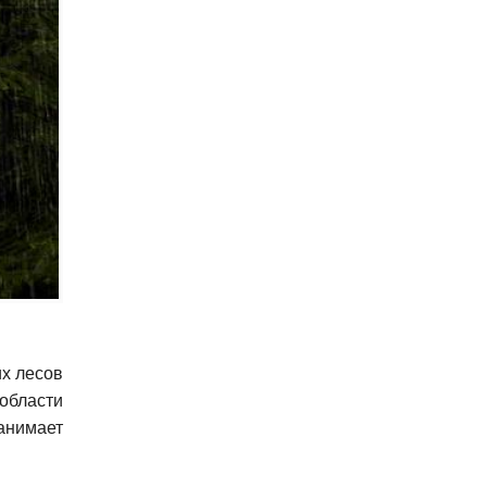
их лесов
области
анимает