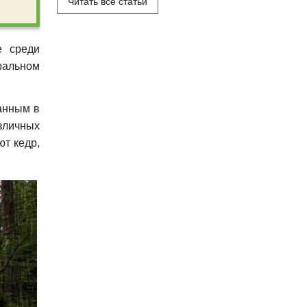
Читать все статьи
е среди
ральном
занным в
зличных
т кедр,