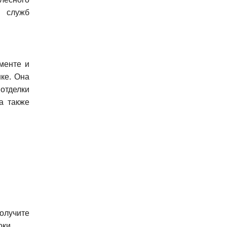
х служб
менте и
ке. Она
отделки
а также
получите
ки.