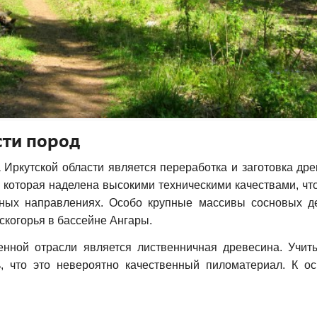
сти пород
Иркутской области является переработка и заготовка дре
 которая наделена высокими техническими качествами, чт
ых направлениях. Особо крупные массивы сосновых д
скогорья в бассейне Ангары.
енной отрасли является лиственничная древесина. Учит
ь, что это невероятно качественный пиломатериал. К о