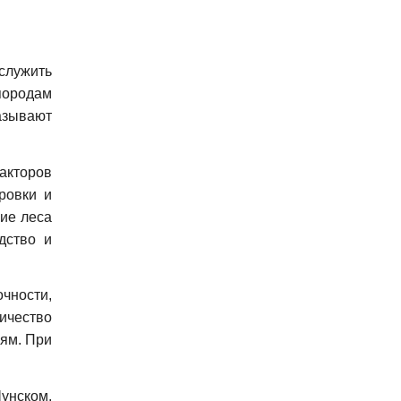
служить
породам
азывают
акторов
ровки и
ие леса
дство и
чности,
личество
ьям. При
унском,