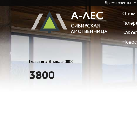
Время работы. 
О ком
Галер
Как о
Новос
Главная
»
Длина
»
3800
3800