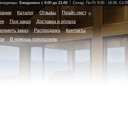
Менеджеры:
Ежедневно с 9:00 до 21:00
Склад:
Пн-Пт 9:00 - 18:00,
Сб 09
пании
Каталог
Отзывы
Прайс-лист
ея
Под заказ
Доставка и оплата
формить заказ
Распродажа
Контакты
ти
В помощь покупателю