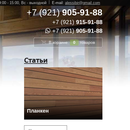
:00 - 15:00,
Вс - выходной
E-mail:
alessibir@gmail.com
+7 (921)
905-91-88
+7 (921)
915-91-88
+7 (921)
905-91-88
В корзине:
0
товаров
Статьи
Планкен