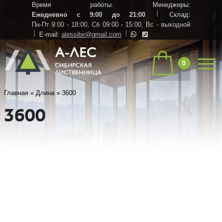
Время работы. Менеджеры:
Ежедневно с 9:00 до 21:00
Склад:
Пн-Пт 9:00 - 18:00,
Сб 09:00 - 15:00,
Вс - выходной
E-mail:
alessibir@gmail.com
0
Главная
»
Длина
»
3600
3600