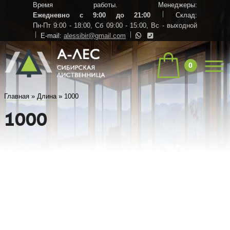
Время работы. Менеджеры:
Ежедневно с 9:00 до 21:00
Склад:
Пн-Пт 9:00 - 18:00,
Сб 09:00 - 15:00,
Вс - выходной
E-mail:
alessibir@gmail.com
0
Главная
»
Длина
»
1000
1000