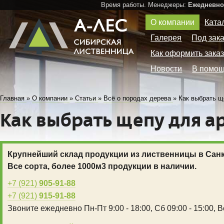
Время работы. Менеджеры:
Ежедневно 
О компании
Ката
Галерея
Под зак
Как оформить зака
Новости
В помощ
Главная
»
О компании
»
Статьи
»
Всё о породах дерева
»
Как выбрать щ
Как выбрать щепу для а
Крупнейший склад продукции из лиственницы в Санк
Все сорта, более 1000м3 продукции в наличии.
+7 (921)
905-91-88
+7 (921)
915-91-88
Звоните ежедневно
Пн-Пт 9:00 - 18:00,
Сб 09:00 - 15:00,
В