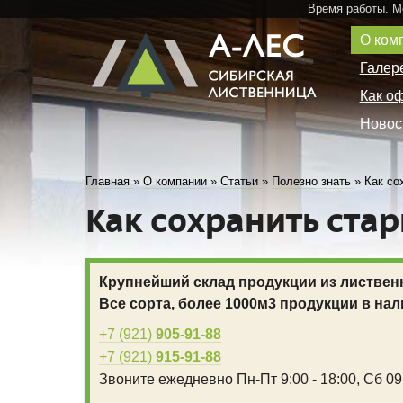
Время работы. 
О ком
Галер
Как о
Новос
Главная
»
О компании
»
Статьи
»
Полезно знать
»
Как со
Как сохранить ста
Крупнейший склад продукции из листвен
Все сорта, более 1000м3 продукции в нал
+7 (921)
905-91-88
+7 (921)
915-91-88
Звоните ежедневно
Пн-Пт 9:00 - 18:00,
Сб 09: