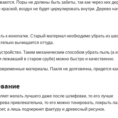
ваются. Поры не должны быть забиты, так как через них де
краской, воздух не будет циркулировать внутри. Дерево на
ать к конопатке. Старый материал необходимо убрать из шв
тельно вычищается оттуда.
 устройство. Таким механическим способом убрать пыль (а 
ми лежавший в старом срубе) можно быстро и качественно.
современные материалы. Пакля не долговечна, придется ка
ование
вляет желать лучшего даже после шлифовки, то его лучше
ерева привлекательна, то его можно тонировать, покрыть л
оет, а лишь подчеркнет фактуру и древесный рисунок.