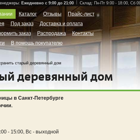
Менеджеры:
Ежедневно с 9:00 до 21:00
Склад:
Пн-Пт 9:00 - 18:00,
Сб 09
пании
Каталог
Отзывы
Прайс-лист
ея
Под заказ
Доставка и оплата
формить заказ
Распродажа
Контакты
ти
В помощь покупателю
хранить старый деревянный дом
рый деревянный дом
ницы в Санкт-Петербурге
ичии.
00 - 15:00,
Вс - выходной