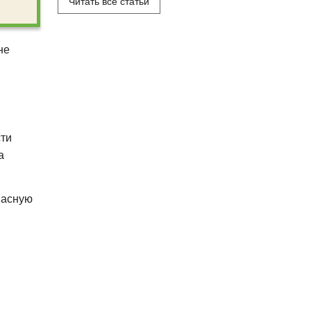
Читать все статьи
не
сти
а
пасную