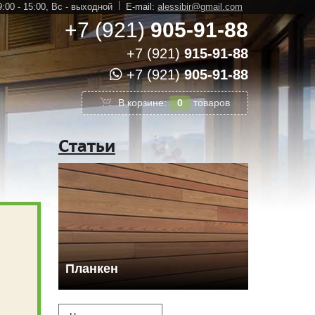
:00 - 15:00,
Вс - выходной
E-mail:
alessibir@gmail.com
+7 (921)
905-91-88
+7 (921)
915-91-88
+7 (921)
905-91-88
В корзине:
0
товаров
Статьи
Планкен