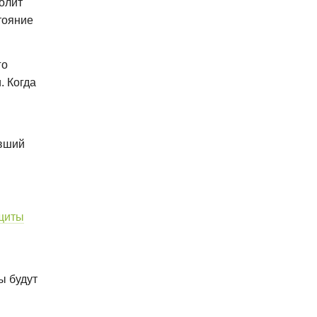
олит
стояние
го
. Когда
евший
щиты
ы будут