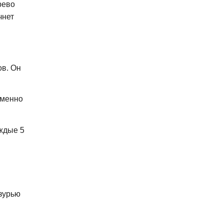
рево
чнет
ов. Он
именно
ждые 5
азурью