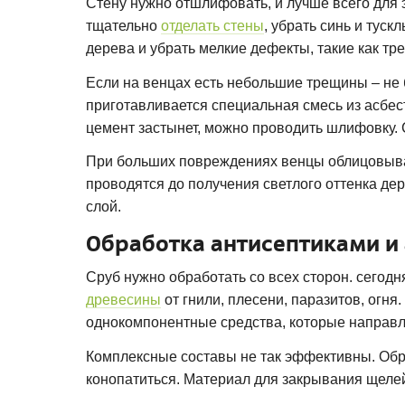
Стену нужно отшлифовать, и лучше всего для 
тщательно
отделать стены
, убрать синь и туск
дерева и убрать мелкие дефекты, такие как тр
Если на венцах есть небольшие трещины – не 
приготавливается специальная смесь из асбеста
цемент застынет, можно проводить шлифовку.
При больших повреждениях венцы облицовыва
проводятся до получения светлого оттенка де
слой.
Обработка антисептиками и
Сруб нужно обработать со всех сторон. сего
древесины
от гнили, плесени, паразитов, огня
однокомпонентные средства, которые направл
Комплексные составы не так эффективны. Обра
конопатиться. Материал для закрывания щеле