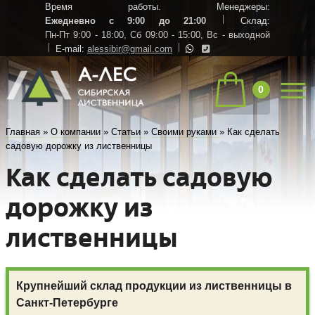
Время работы. Менеджеры:
Ежедневно с 9:00 до 21:00
Склад:
Пн-Пт 9:00 - 18:00,
Сб 09:00 - 15:00,
Вс - выходной
E-mail:
alessibir@gmail.com
0
Главная
»
О компании
»
Статьи
»
Своими руками
»
Как сделать
садовую дорожку из лиственницы
Как сделать садовую
дорожку из
лиственницы
Крупнейший склад продукции из лиственницы в
Санкт-Петербурге