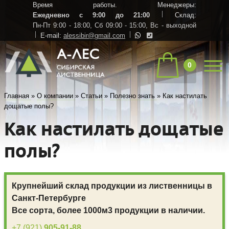
Время работы. Менеджеры:
Ежедневно с 9:00 до 21:00
Склад:
Пн-Пт 9:00 - 18:00,
Сб 09:00 - 15:00,
Вс - выходной
E-mail:
alessibir@gmail.com
0
Главная
»
О компании
»
Статьи
»
Полезно знать
»
Как настилать
дощатые полы?
Как настилать дощатые
полы?
Крупнейший склад продукции из лиственницы в
Санкт-Петербурге
Все сорта, более 1000м3 продукции в наличии.
+7 (921)
905-91-88