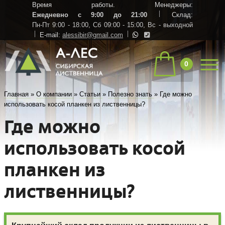
Время работы. Менеджеры:
Ежедневно с 9:00 до 21:00
Склад:
Пн-Пт 9:00 - 18:00,
Сб 09:00 - 15:00,
Вс - выходной
E-mail:
alessibir@gmail.com
0
Главная
»
О компании
»
Статьи
»
Полезно знать
»
Где можно
использовать косой планкен из лиственницы?
Где можно
использовать косой
планкен из
лиственницы?