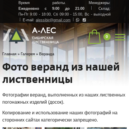
Время работы. Менеджеры:
Ежедневно с 9:00 до 21:00
Склад:
Пн-Пт 9:00 - 18:00,
Сб 09:00 - 15:00,
Вс - выходной
E-mail:
alessibir@gmail.com
0
Главная
»
Галерея
»
Веранда
Фото веранд из нашей
лиственницы
Фотографии веранд, выполненных из наших лиственных
погонажных изделий (досок).
Копирование и использование наших фотографий на
сторонних сайтах категорически запрещено.