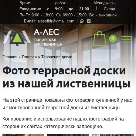
Время работы. Менеджеры:
Ежедневно с 9:00 до 21:00
Склад:
Пн-Пт 9:00 - 18:00,
Сб 09:00 - 15:00,
Вс - выходной
E-mail:
alessibir@gmail.com
0
Главная
»
Галерея
»
Террасная доска
Фото террасной доски
из нашей лиственницы
На этой странице показаны фотографии купленной у нас
и смонтированной террасной доски из лиственницы.
Копирование и использование наших фотографий на
сторонних сайтах категорически запрещено.